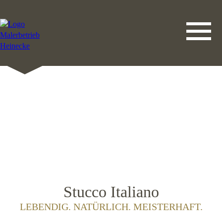
DATENSCHUTZERKLÄRUNG
LEISTUNGEN
STARTSEITE
IMPRESSUM
KONTAKT
Stucco Italiano
LEBENDIG. NATÜRLICH. MEISTERHAFT.