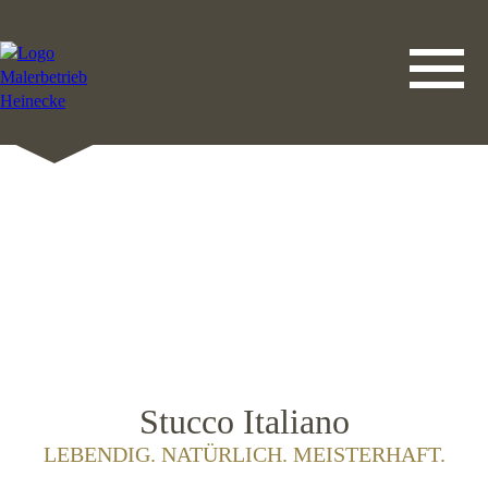
DATENSCHUTZERKLÄRUNG
LEISTUNGEN
STARTSEITE
IMPRESSUM
KONTAKT
Stucco Italiano
LEBENDIG. NATÜRLICH. MEISTERHAFT.